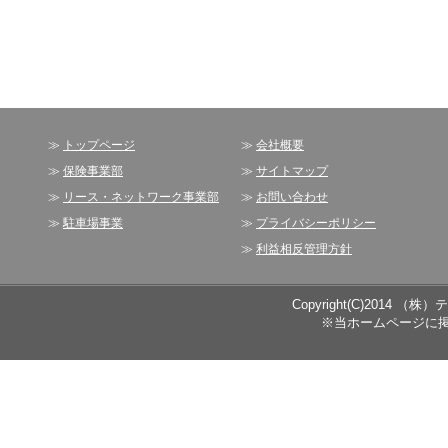
≫
トップページ
≫
会社概要
≫
保険事業部
≫
サイトマップ
≫
リース・ネットワーク事業部
≫
お問い合わせ
≫
駐車場事業
≫
プライバシーポリシー
≫
利益相反管理方針
Copyright(C)2014 （株）
※当ホームページに